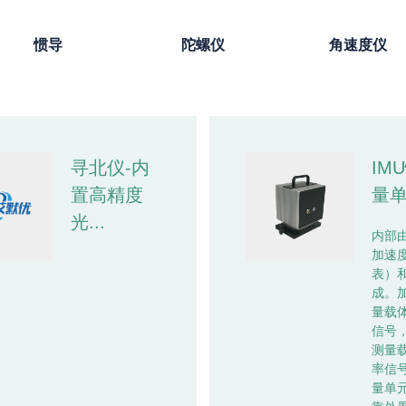
惯导
陀螺仪
角速度仪
寻北仪-内
IM
置高精度
量
光...
内部
加速
表）
成。
量载
信号
测量
率信
量单