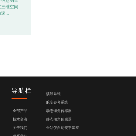
界信息测量
在三维空间
速...
导航栏
惯导系统
航姿参考系统
全部产品
动态倾角传感器
技术交流
静态倾角传感器
关于我们
全站仪自动安平基座