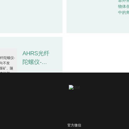
靠外
物体
中的角
AHRS光纤
陀螺仪-...
航姿参考系统是
一款高性能的惯
性测量设备，可
用于导航、控制
和动态测量。
AHRS（AttitudeandHeadingReferenceSystem）
采用高可靠
性、...
官方微信