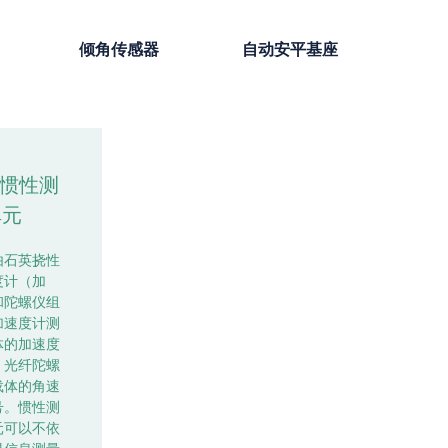
倾角传感器
自动安平基座
U惯性测
单元
由石英挠性
度计（加
和陀螺仪组
加速度计测
体的加速度
，光纤陀螺
载体的角速
号。惯性测
元可以不依