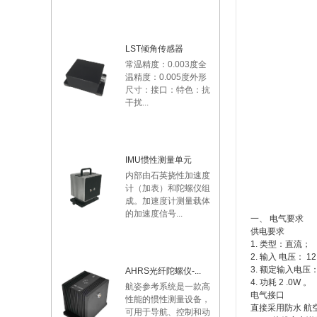
LST倾角传感器
常温精度：0.003度全
温精度：0.005度外形
尺寸：接口：特色：抗
干扰...
IMU惯性测量单元
内部由石英挠性加速度
计（加表）和陀螺仪组
成。加速度计测量载体
的加速度信号...
一、 电气要求
供电要求
1. 类型：直流；
2. 输入 电压： 12
3. 额定输入电压： 1
AHRS光纤陀螺仪-...
4. 功耗 2 .0W 。
航姿参考系统是一款高
电气接口
性能的惯性测量设备，
直接采用防水 航
可用于导航、控制和动