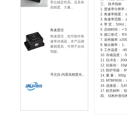
零位稳定性高。且具有
三、 技术指标
高精度、大量...
1. 度速率分辨率： 
2. 角速率精度： ≤0
3. 角速率范围： ±
4. 带 宽： 50Hz
5. 启动时间： < 
角速度仪
6. 接口形式： R
角速度仪，也可称作角
7. 采样频率: ≥
速率传感器，本产品测
8. 输出频率： 1
量精度高，可用于自动
9. 工作温度： -
驾驶。
10. 存储温度： -
11. 抗冲击： 200
12. 抗振动： 10g
13. 防护等级： IP
寻北仪-内置高精度光...
14. 重 量： 300
15. MTBF时间： 
16. 连接器： 
17. 机壳材料：
四、 结构外形结