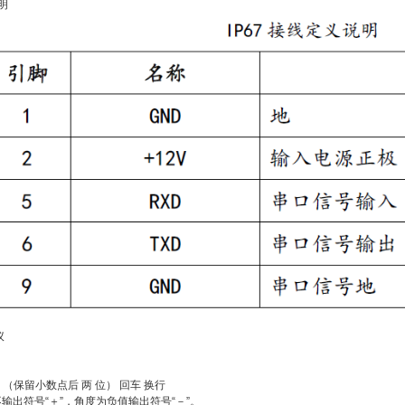
说明
议
度 （保留小数点后 两 位） 回车 换行
输出符号“＋”，角度为负值输出符号“－”。