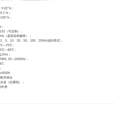
0.02°/s；
.1°/s；
100°/s；
；
5s；
S232（可定制）；
200Hz（底层采样频率）；
、2、5、10、20、50、100、200Hz或问答式；
40℃—70℃；
50℃—80℃；
g,5ms；
RMS, 20—2000Hz；
67;
g；
≥4500h
九针航空插头
 铝合金（抗腐蚀）；
构外形