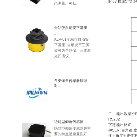
IP 67 接线定义
态测量。AH...
全站仪自动安平基座
_...
ALP-01全站仪自动安
平基座_自动调平三脚
架可为全站仪、三维激
光扫描仪...
各类倾角传感器原理
对...
二、 输出数据协
RS232
绝对型倾角传感器
字符 输出格式
绝对型倾角传感器最主
@SER, 转角速 
要的特点是重复性好，
注：角度为正值不